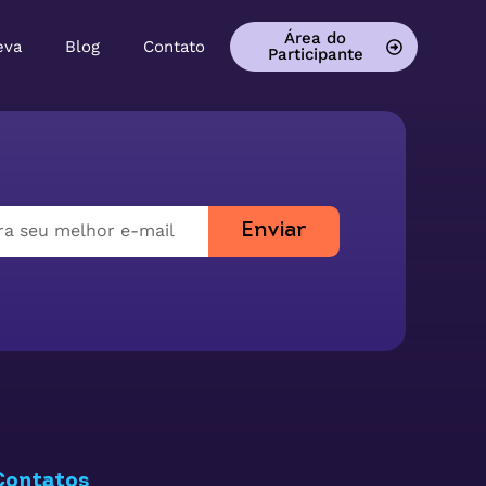
Área do
eva
Blog
Contato
Participante
Enviar
Contatos