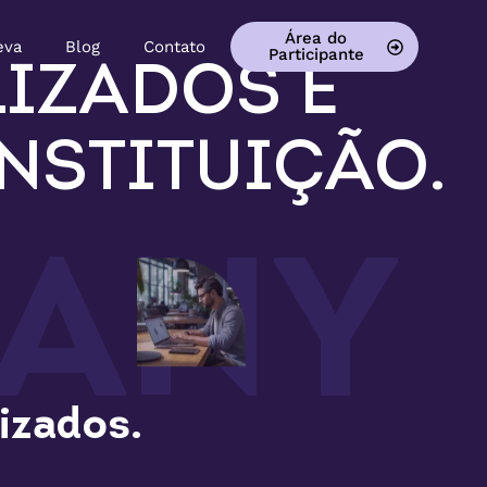
Área do
eva
Blog
Contato
Participante
IZADOS E
NSTITUIÇÃO.
PANY
izados.