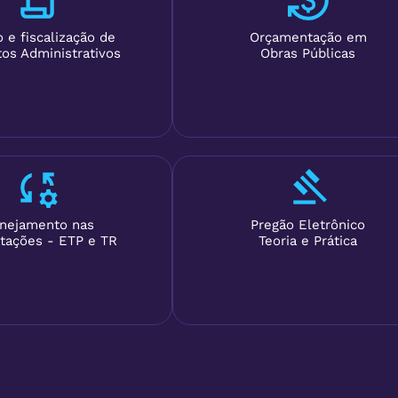
 e fiscalização de
Orçamentação em
tos Administrativos
Obras Públicas
anejamento nas
Pregão Eletrônico
tações - ETP e TR
Teoria e Prática