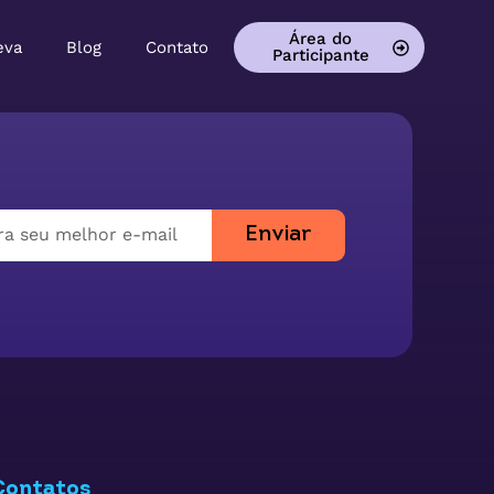
Área do
eva
Blog
Contato
Participante
Enviar
Contatos