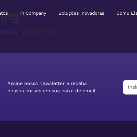
ping
ntos
In Company
Soluções Inovadoras
Comu El
Brasília – DF, 70307-902.
Assine nossa newsletter e receba
nossos cursos em sua caixa de email.