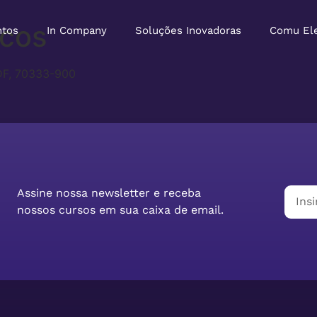
icos
ntos
In Company
Soluções Inovadoras
Comu El
 DF, 70333-900
Assine nossa newsletter e receba
nossos cursos em sua caixa de email.